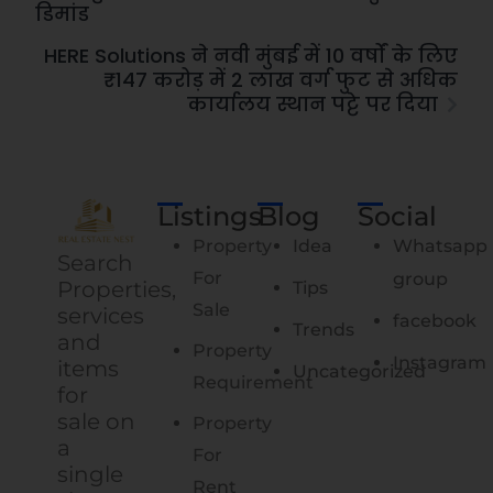
डिमांड
HERE Solutions ने नवी मुंबई में 10 वर्षों के लिए
₹147 करोड़ में 2 लाख वर्ग फुट से अधिक
कार्यालय स्थान पट्टे पर दिया
Listings
Blog
Social
Property
Idea
Whatsapp
Search
For
group
Properties,
Tips
Sale
services
facebook
Trends
and
Property
Instagram
items
Uncategorized
Requirement
for
sale on
Property
a
For
single
Rent