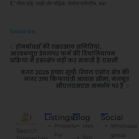
हैं,” गौरव पांडे, एमडी और सीईओ, गोदरेज प्रॉपर्टीज, कहा.
Source link
होमबॉयर्स की रखरखाव समितियां,
आरडब्ल्यूए डेवलपर फर्म की दिवालियापन
प्रक्रिया में हस्तक्षेप नहीं कर सकती हैं: एससी
बजट 2026 इच्छा सूची: रियल एस्टेट क्षेत्र की
नजर उच्च किफायती आवास सीमा, मजबूत
सीएलएसएस समर्थन पर है
Listings
Blog
Social
Property
Idea
Whatsapp
Search
For
group
Properties,
Tips