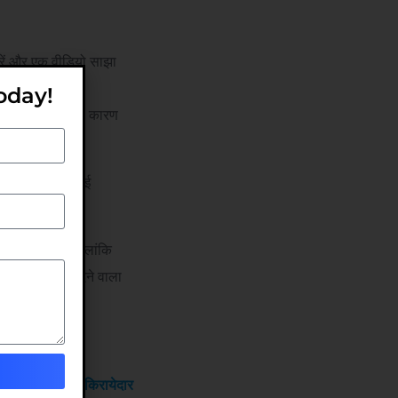
ीरें और एक वीडियो साझा
oday!
्तमान घर छोड़ने का कारण
ुरोध करते हैं, कई
ों ने बताया कि हालांकि
ियो मांगना दखल देने वाला
aya’”>
बेंगलुरु के किरायेदार