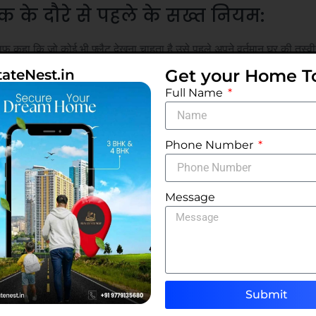
के दौरे से पहले के सख्त नियम:
साफ कहा कि जो कोई भी फ्लैट देखना चाहता है उसे पहले अपने वर्तमान घर की तस्व
Get your Home T
tateNest.in
 पुलिस सत्यापन, परिवार के सदस्यों के बारे में विवरण, उनकी नौकरी और उनके वर
Full Name
ांगे।
 किराये की प्रक्रिया के दौरान बुनियादी दस्तावेजों या व्यक्तिगत विवरण का अन
Phone Number
यह आवश्यकता अत्यधिक लगती है।
Message
 किया कि इतने शुरुआती चरण में ऐसी जानकारी की आवश्यकता क्यों थी।
कुछ लोग
ावेज़ सत्यापन काफी मानक हैं, लेकिन किरायेदार के वर्तमान घर की तस्वीरें और वीड
ृपया सुनिश्चित करें कि उपरोक्त साझा विवरण पहले से उल्लिखित हैं।”
Submit
m security deposit after vacating: ‘3 mahine ka rent choos g