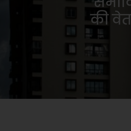
संभाव
की वेत