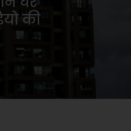
मान घर
डियो की