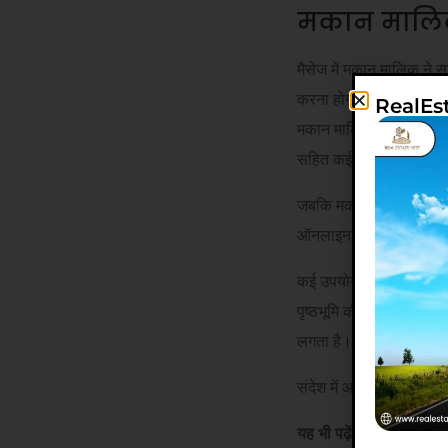
मकान मालिक 
मैसेज में मकान मालिक ने 
करना होगा।
RealEs
मकान मालिक ने वेतन पर्ची,
सहित कई अन्य विवरण भी म
जबकि मकान मालिक आमतौर पर
ऑनलाइन किरायेदारों को 
कई उपयोगकर्ताओं ने सवाल
पृष्ठभूमि की जांच और दस्त
लगता है।
संदेश में आगे कहा गया, “क
यह भी पढ़ें:
₹52,000 fro