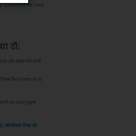
: ‘3 mahine ka rent
या दी:
मान्य और दखल देने वाली
के नियम कितने सख्त हो गए
ली करने का कारण पूछना
आउट, कोरमंगला में घर की