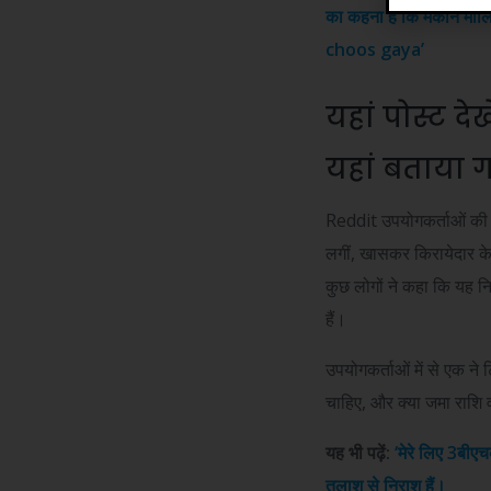
का कहना है कि मकान माल
choos gaya’
यहां पोस्ट देखे
यहां बताया गय
Reddit उपयोगकर्ताओं की प
लगीं, खासकर किरायेदार के
कुछ लोगों ने कहा कि यह नि
हैं।
उपयोगकर्ताओं में से एक ने 
चाहिए, और क्या जमा राशि
यह भी पढ़ें:
‘मेरे लिए 3बीएच
तलाश से निराश हैं।