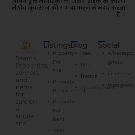
मैपिंग टूल नागरिकों को तटीय सड़क के कारण
मैंग्रोव नुकसान की गणना करने में मदद करता
है
Listings
Blog
Social
Property
Idea
Whatsapp
Search
For
group
Properties,
Tips
Sale
services
facebook
Trends
and
Property
Instagram
items
Uncategorized
Requirement
for
sale on
Property
a
For
single
Rent
site.
Tolet