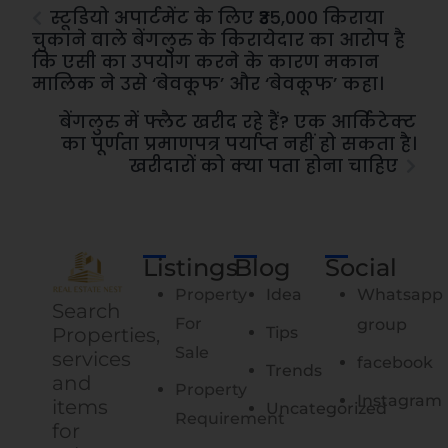
स्टूडियो अपार्टमेंट के लिए ₹35,000 किराया
चुकाने वाले बेंगलुरु के किरायेदार का आरोप है
कि एसी का उपयोग करने के कारण मकान
मालिक ने उसे ‘बेवकूफ’ और ‘बेवकूफ’ कहा।
बेंगलुरु में फ्लैट खरीद रहे हैं? एक आर्किटेक्ट
का पूर्णता प्रमाणपत्र पर्याप्त नहीं हो सकता है।
खरीदारों को क्या पता होना चाहिए
Listings
Blog
Social
Property
Idea
Whatsapp
Search
For
group
Properties,
Tips
Sale
services
facebook
Trends
and
Property
Instagram
items
Uncategorized
Requirement
for