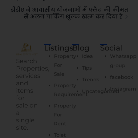
डीडीए ने आवासीय योजनाओं में फ्लैट की कीमत
से अलग पार्किंग शुल्क खत्म कर दिया है
Listings
Blog
Social
Property
Idea
Whatsapp
Search
For
group
Properties,
Tips
Sale
services
facebook
Trends
and
Property
Instagram
items
Uncategorized
Requirement
for
sale on
Property
a
For
single
Rent
site.
Tolet