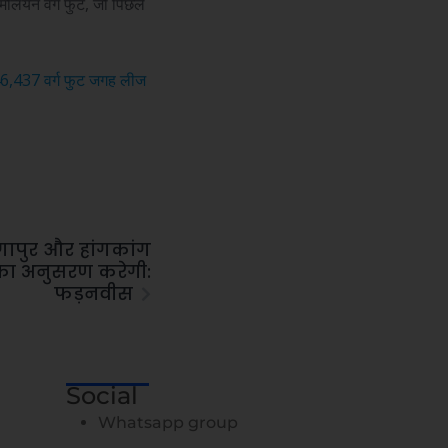
 मिलियन वर्ग फुट, जो पिछले
 46,437 वर्ग फुट जगह लीज
गापुर और हांगकांग
ा अनुसरण करेगी:
फड़नवीस
Social
Whatsapp group