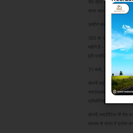
सेट होता है – उन्हें ऐसे 
साथ-साथ बड़े पैमाने पर ब
उन्होंने कहा, यह जुड़ाव बड़े
300 या अधिक सीटों वाले 
महीने है – जो मंच पर उद्य
इसे प्रबंधित, बड़े प्रारूप 
31 मार्च, 2026 तक, स्मार्ट
कंपनी बड़ी बेयर-शेल संपत्त
स्मार्टवर्क्स मुख्य रूप से म
प्रौद्योगिकी कंपनियों सह
कंपनी स्मार्टवेंटेज भी पेश
माध्यम से भारत में प्रवेश