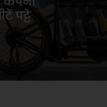
 कंपनी
ं पट्टे