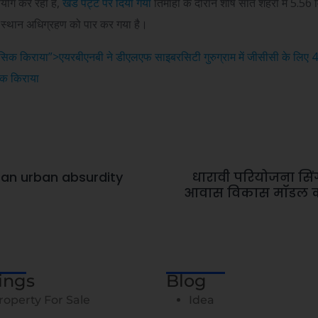
पयोग कर रही हैं,
खंड पट्टे पर दिया गया
तिमाही के दौरान शीर्ष सात शहरों में 5.56
िक स्थान अधिग्रहण को पार कर गया है।
सिक किराया”>
एयरबीएनबी ने डीएलएफ साइबरसिटी गुरुग्राम में जीसीसी के लिए
क किराया
 an urban absurdity
धारावी परियोजना सिं
आवास विकास मॉडल क
tings
Blog
roperty For Sale
Idea