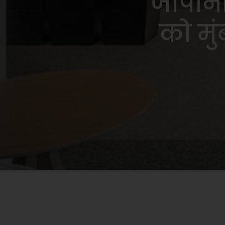
जापान
को मुं