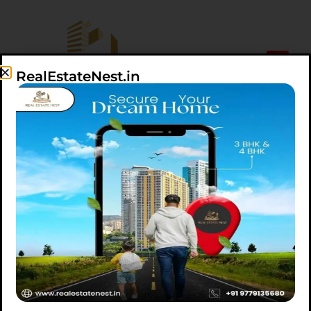
RealEstateNest.in
IDEAS
हार्टफोर्ड ग्लोबल सर्विसेज
ने हैदराबाद के
गाचीबोवली में 1.6 लाख
वर्ग फुट का कार्यालय