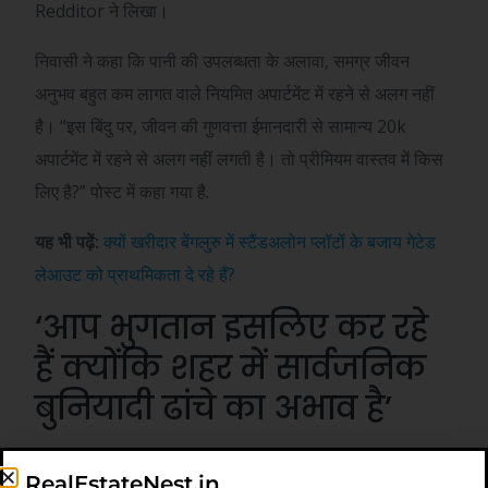
Redditor ने लिखा।
निवासी ने कहा कि पानी की उपलब्धता के अलावा, समग्र जीवन
अनुभव बहुत कम लागत वाले नियमित अपार्टमेंट में रहने से अलग नहीं
है। “इस बिंदु पर, जीवन की गुणवत्ता ईमानदारी से सामान्य 20k
अपार्टमेंट में रहने से अलग नहीं लगती है। तो प्रीमियम वास्तव में किस
लिए है?” पोस्ट में कहा गया है.
यह भी पढ़ें:
क्यों खरीदार बेंगलुरु में स्टैंडअलोन प्लॉटों के बजाय गेटेड
लेआउट को प्राथमिकता दे रहे हैं?
‘आप भुगतान इसलिए कर रहे
हैं क्योंकि शहर में सार्वजनिक
बुनियादी ढांचे का अभाव है’
रेडिटर्स ने तर्क दिया कि शहर में अपार्टमेंट की ऊंची कीमतें बेहतर
RealEstateNest.in