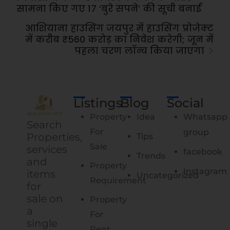
सामना किए गए 17 ‘बुरे सपने’ की सूची बनाई
आशियाना हाउसिंग जयपुर में हाउसिंग प्रोजेक्ट
में करीब ₹560 करोड़ का निवेश करेगी; जून में
पहला चरण लॉन्च किया जाएगा
Listings
Blog
Social
Property
Idea
Whatsapp
Search
For
group
Properties,
Tips
Sale
services
facebook
Trends
and
Property
Instagram
items
Uncategorized
Requirement
for
sale on
Property
a
For
single
Rent