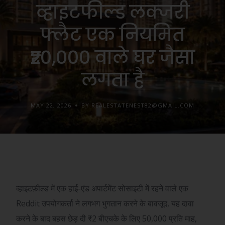
व्हाइटफील्ड लक्जरी
फ्लैट एक नियमित
₹20,000 वाले घर जैसा
लगता है
MAY 22, 2026
BY REALESTATENEST82@GMAIL.COM
व्हाइटफ़ील्ड में एक हाई-एंड अपार्टमेंट सोसाइटी में रहने वाले एक
Reddit उपयोगकर्ता ने लगभग भुगतान करने के बावजूद, यह दावा
करने के बाद बहस छेड़ दी
₹
2 बीएचके के लिए 50,000 प्रति माह,