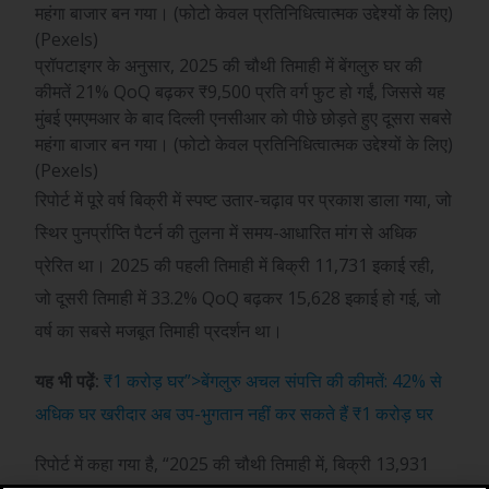
प्रॉपटाइगर के अनुसार, 2025 की चौथी तिमाही में बेंगलुरु घर की
कीमतें 21% QoQ बढ़कर ₹9,500 प्रति वर्ग फुट हो गईं, जिससे यह
मुंबई एमएमआर के बाद दिल्ली एनसीआर को पीछे छोड़ते हुए दूसरा सबसे
महंगा बाजार बन गया। (फोटो केवल प्रतिनिधित्वात्मक उद्देश्यों के लिए)
(Pexels)
रिपोर्ट में पूरे वर्ष बिक्री में स्पष्ट उतार-चढ़ाव पर प्रकाश डाला गया, जो
स्थिर पुनर्प्राप्ति पैटर्न की तुलना में समय-आधारित मांग से अधिक
प्रेरित था। 2025 की पहली तिमाही में बिक्री 11,731 इकाई रही,
जो दूसरी तिमाही में 33.2% QoQ बढ़कर 15,628 इकाई हो गई, जो
वर्ष का सबसे मजबूत तिमाही प्रदर्शन था।
यह भी पढ़ें:
₹1 करोड़ घर”>बेंगलुरु अचल संपत्ति की कीमतें: 42% से
अधिक घर खरीदार अब उप-भुगतान नहीं कर सकते हैं
₹
1 करोड़ घर
रिपोर्ट में कहा गया है, “2025 की चौथी तिमाही में, बिक्री 13,931