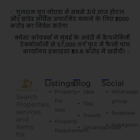
गुलशन ग्रुप नोएडा में सबसे ऊंचे ताज होटल
और ब्रांडेड सर्विस अपार्टमेंट बनाने के लिए ₹1,000
करोड़ का निवेश करेगा
क्वेस्ट कोवर्क्स ने मुंबई के अंधेरी में कैपजेमिनी
टेक्नोलॉजी से 57,000 वर्ग फुट में फैली पांच
कार्यालय इकाइयां ₹55.8 करोड़ में खरीदीं।
Listings
Blog
Social
Property
Idea
Whatsapp
Search
For
group
Properties,
Tips
Sale
services
facebook
Trends
and
Property
Instagram
items
Uncategorized
Requirement
for