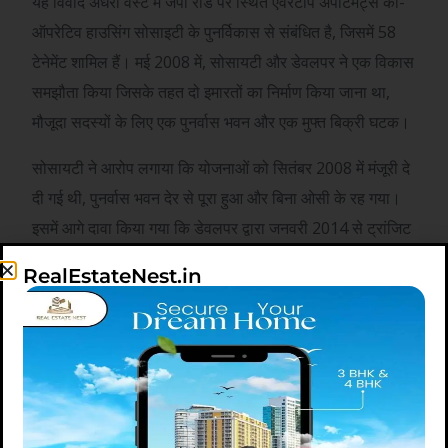
यह विवाद अंधेरी वेस्ट में जेपी रोड पर स्थित एवरटॉप अपार्टमेंट्स को-
ऑपरेटिव हाउसिंग सोसाइटी के पुनर्विकास से संबंधित है, जिसमें 58
टेनेमेंट शामिल हैं। मई 2008 में, सोसायटी और डेवलपर ने एक विकास
समझौता किया जिसके तहत दो इमारतों का निर्माण किया जाना था,
मौजूदा सदस्यों के लिए एक पुनर्वास भवन और एक मुफ्त बिक्री घटक।
सोसायटी ने आरोप लगाया कि योजनाओं को सितंबर 2008 में मंजूरी दे
दी गई थी, पुनर्वास भवन देर से पूरा हुआ और बिना ओसी के रह गया।
इसमें आगे दावा किया गया कि डेवलपर द्वारा जनवरी 2014 से ट्रांजिट
किराया देना बंद करने के बाद सदस्यों को अपने आवंटित फ्लैटों पर
RealEstateNest.in
कब्जा करने के लिए मजबूर होना पड़ा।
सोसायटी ने कहा कि सूचना के अधिकार अधिनियम के तहत प्राप्त
स्वीकृत योजनाओं से पता चला है कि डेवलपर ने शयनकक्षों और लिविंग
रूम में “ओपन-टू-स्काई डक्ट्स” दिखाकर पुनर्वास भवन के निर्मित क्षेत्र
को कम कर दिया था, और क्षेत्र को फ्री-सेल बिल्डिंग में बदल दिया